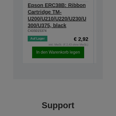
Epson ERC38B: Ribbon
Epson
Cartridge TM-
Ribbon
U200/U210/U220/U230/U
300/U3
300/U375, black
230, b
C43S015374
C43S0153
€ 2,92
Auf Lager
Auf Lage
inkl. MwSt. (€ 2,43 ohne MwSt.)
In den Warenkorb legen
In d
Support