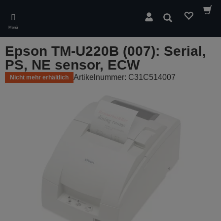
Skip
to
Suchen
main
Menü
content
Epson TM-U220B (007): Serial,
PS, NE sensor, ECW
Artikelnummer: C31C514007
Nicht mehr erhältlich