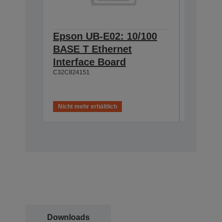
Epson UB-E02: 10/100
Epson 
BASE T Ethernet
Interf
Interface Board
connec
C32C824151
C32C82411
Nicht mehr erhältlich
Nicht meh
Downloads