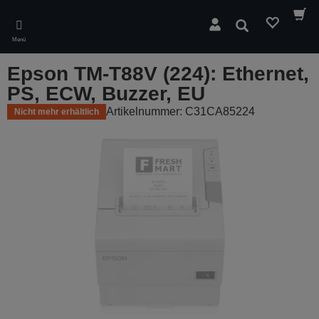
Skip
to
Suchen
main
Menü
content
Epson TM-T88V (224): Ethernet,
PS, ECW, Buzzer, EU
Artikelnummer: C31CA85224
Nicht mehr erhältlich