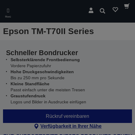
Skip
to
Suchen
main
Menü
content
Epson TM-T70II Series
Schneller Bondrucker
Selbsterklärende Frontbedienung
Vordere Papierzufuhr
Hohe Druckgeschwindigkeiten
Bis zu 250 mm pro Sekunde
Kleine Standfläche
Passt einfach unter die meisten Tresen
Graustufendruck
Logos und Bilder in Ausdrucke einfügen
Rückruf vereinbaren
Verfügbarkeit in Ihrer Nähe