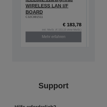
WIRELESS LAN I/F
T20II,T
BOARD
T88VI
C32C881511
C32C8906
€ 183,78
inkl. MwSt. (€ 153,15 ohne MwSt.)
Mehr erfahren
Support
Hilfe erforderlich?