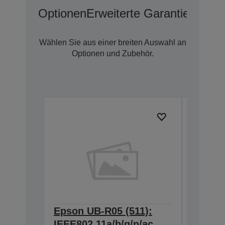
Optionen
Erweiterte Garantieoption
Wählen Sie aus einer breiten Auswahl an
Optionen und Zubehör.
Epson UB-R05 (511):
Epson
IEEE802.11a/b/g/n/ac
634:Ex