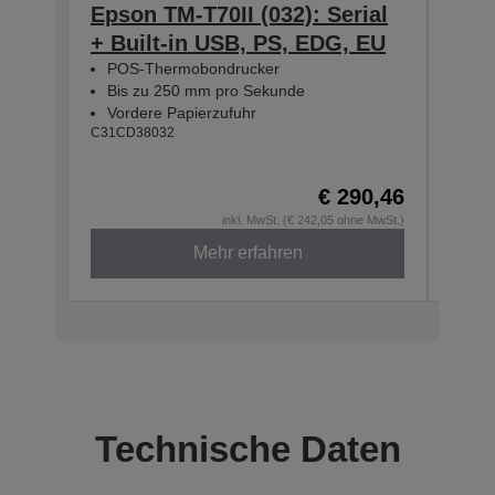
Epson TM-T70II (032): Serial
Eps
+ Built-in USB, PS, EDG, EU
Seri
POS-Thermobondrucker
Bla
Bis zu 250 mm pro Sekunde
POS
Vordere Papierzufuhr
Bis
C31CD38032
Vor
C31CD
€ 290,46
inkl. MwSt. (€ 242,05 ohne MwSt.)
Mehr erfahren
Technische Daten