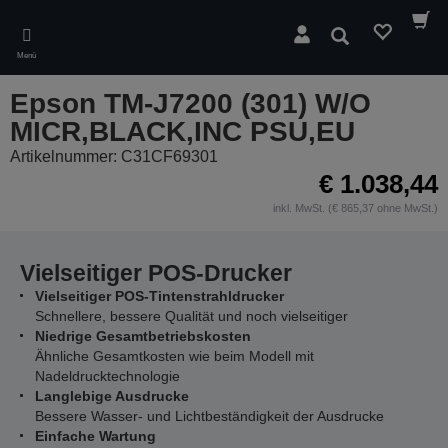
Skip
to
Suchen
main
Menü
content
Epson TM-J7200 (301) W/O
MICR,BLACK,INC PSU,EU
Artikelnummer: C31CF69301
€ 1.038,44
inkl. MwSt. (€ 865,37 ohne MwSt.)
Vielseitiger POS-Drucker
Vielseitiger POS-Tintenstrahldrucker
Schnellere, bessere Qualität und noch vielseitiger
Niedrige Gesamtbetriebskosten
Ähnliche Gesamtkosten wie beim Modell mit
Nadeldrucktechnologie
Langlebige Ausdrucke
Bessere Wasser- und Lichtbeständigkeit der Ausdrucke
Einfache Wartung