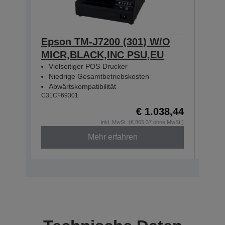
Epson TM-J7200 (301) W/O
Eps
MICR,BLACK,INC PSU,EU
MIC
Vielseitiger POS-Drucker
Vie
Niedrige Gesamtbetriebskosten
Nie
Abwärtskompatibilität
Abw
C31CF69301
C31CF
€ 1.038,44
inkl. MwSt. (€ 865,37 ohne MwSt.)
Mehr erfahren