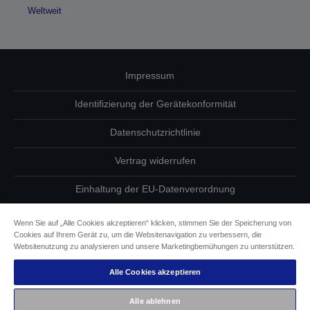
Weltweit
Impressum
Identifizierung der Gerätekonformität
Datenschutzrichtlinie
Vertrag widerrufen
Einhaltung der EU-Datenverordnung
Fragen zum Datenschutz
Wenn Sie auf „Alle Cookies akzeptieren“ klicken, stimmen Sie der Speicherung von
Cookies auf Ihrem Gerät zu, um die Websitenavigation zu verbessern, die
Informationen zu Cookies
Websitenutzung zu analysieren und unsere Marketingbemühungen zu unterstützen.
Alle Cookies akzeptieren
Epson Engagement für Barrierefreiheit
Alle ablehnen