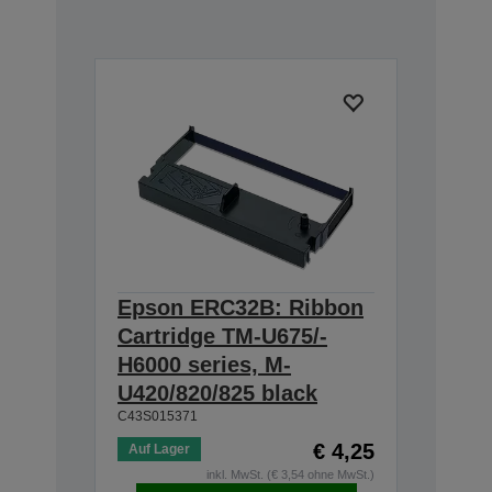
Epson ERC32B: Ribbon
Cartridge TM-U675/-
H6000 series, M-
U420/820/825 black
C43S015371
€ 4,25
Auf Lager
inkl. MwSt. (€ 3,54 ohne MwSt.)