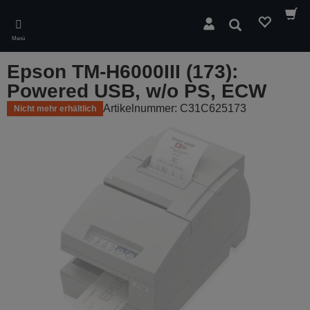
Skip
to
Suchen
main
Menü
content
Epson TM-H6000III (173):
Powered USB, w/o PS, ECW
Artikelnummer: C31C625173
Nicht mehr erhältlich