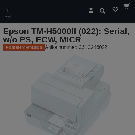
Skip
to
Suchen
main
Menü
content
Epson TM-H5000II (022): Serial,
w/o PS, ECW, MICR
Artikelnummer: C31C246022
Nicht mehr erhältlich