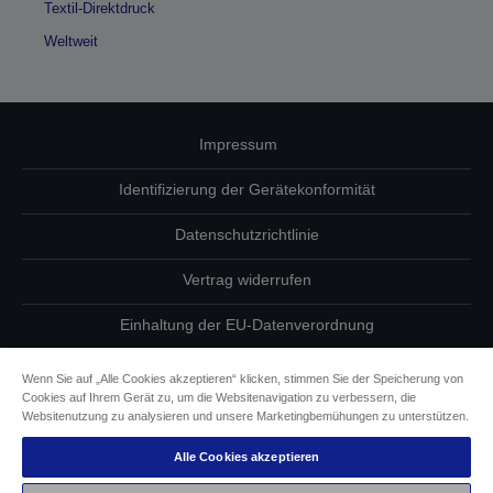
Textil-Direktdruck
Weltweit
Impressum
Identifizierung der Gerätekonformität
Datenschutzrichtlinie
Vertrag widerrufen
Einhaltung der EU-Datenverordnung
Fragen zum Datenschutz
Wenn Sie auf „Alle Cookies akzeptieren“ klicken, stimmen Sie der Speicherung von
Cookies auf Ihrem Gerät zu, um die Websitenavigation zu verbessern, die
Informationen zu Cookies
Websitenutzung zu analysieren und unsere Marketingbemühungen zu unterstützen.
Alle Cookies akzeptieren
Epson Engagement für Barrierefreiheit