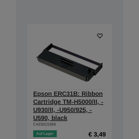
Epson ERC31B: Ribbon
Cartridge TM-H5000/II, -
U930/II, -U950/925, -
U590, black
C43S015369
€ 3,49
Auf Lager