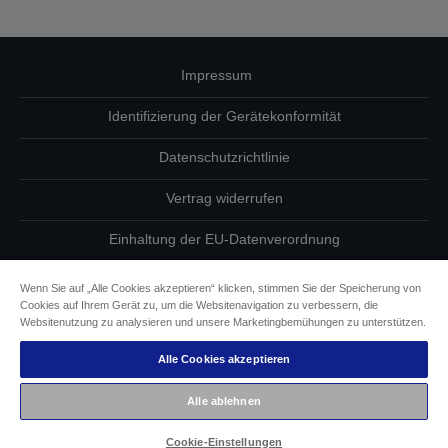
Impressum
Identifizierung der Gerätekonformität
Datenschutzrichtlinie
Vertrag widerrufen
Einhaltung der EU-Datenverordnung
Fragen zum Datenschutz
Wenn Sie auf „Alle Cookies akzeptieren“ klicken, stimmen Sie der Speicherung von
Cookies auf Ihrem Gerät zu, um die Websitenavigation zu verbessern, die
Informationen zu Cookies
Websitenutzung zu analysieren und unsere Marketingbemühungen zu unterstützen.
Alle Cookies akzeptieren
Epson Engagement für Barrierefreiheit
Alle ablehnen
Copyright © 2026 Seiko Epson
Cookie-Einstellungen