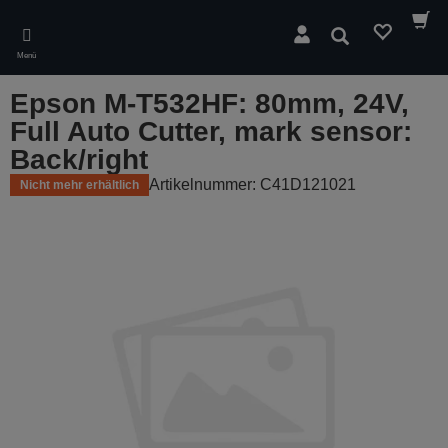
Skip
to
Suchen
main
Menü
content
Epson M-T532HF: 80mm, 24V,
Full Auto Cutter, mark sensor:
Back/right
Artikelnummer: C41D121021
Nicht mehr erhältlich