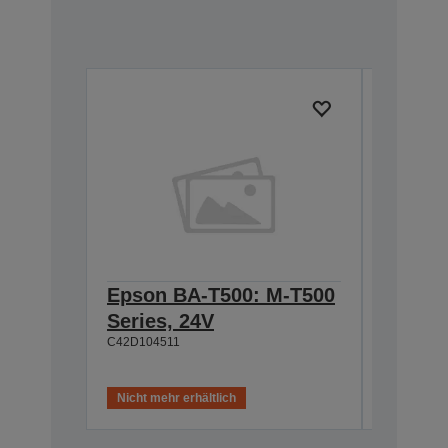
Epson BA-T500: M-T500
Epson
Series, 24V
Cable 
C42D104511
T500, 
C42D1180
Nicht mehr erhältlich
Nicht meh