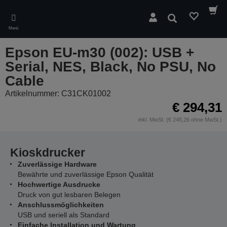
Skip
to
Suchen
main
Menü
content
Epson EU-m30 (002): USB +
Serial, NES, Black, No PSU, No
Cable
Artikelnummer: C31CK01002
€ 294,31
inkl. MwSt. (€ 245,26 ohne MwSt.)
Kioskdrucker
Zuverlässige Hardware
Bewährte und zuverlässige Epson Qualität
Hochwertige Ausdrucke
Druck von gut lesbaren Belegen
Anschlussmöglichkeiten
USB und seriell als Standard
Einfache Installation und Wartung