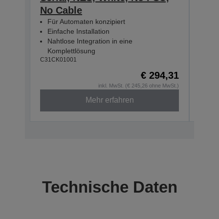
No Cable
No 
Für Automaten konzipiert
Für
Einfache Installation
Einf
Nahtlose Integration in eine
Naht
Komplettlösung
Kom
C31CK01001
C31CK
€ 294,31
inkl. MwSt. (€ 245,26 ohne MwSt.)
Mehr erfahren
Technische Daten