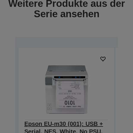
Weitere Produkte aus der
Serie ansehen
Epson EU-m30 (001): USB +
Eps
Serial, NES, White, No PSU,
Seri