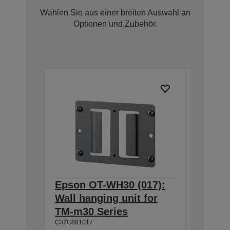
Wählen Sie aus einer breiten Auswahl an
Optionen und Zubehör.
Epson OT-WH30 (017):
Epson
Wall hanging unit for
634:Ex
TM-m30 Series
T20II,T
C32C881017
T88VI