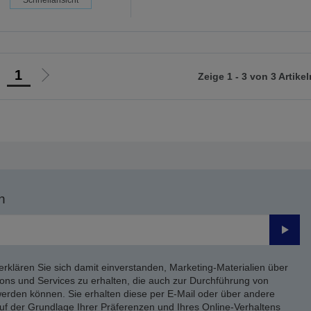
1
Zeige 1 - 3 von 3 Artikel
ur
Zur
orherigen
nächsten
eite
Seite
n
Send
erklären Sie sich damit einverstanden, Marketing-Materialien über
ons und Services zu erhalten, die auch zur Durchführung von
rden können. Sie erhalten diese per E-Mail oder über andere
uf der Grundlage Ihrer Präferenzen und Ihres Online-Verhaltens