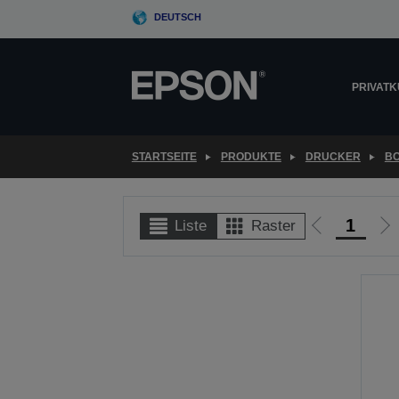
Skip
DEUTSCH
to
main
content
PRIVAT
STARTSEITE
PRODUKTE
DRUCKER
B
1
Liste
Raster
Zur
Zu
vorherigen
nä
Seite
Se