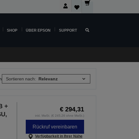
SHOP
ÜBER EPSON
SUPPORT
n
Sortieren nach:
B +
€ 294,31
SU,
inkl. MwSt. (€ 245,26 ohne MwSt.)
Rückruf vereinbaren
Verfügbarkeit in Ihrer Nähe