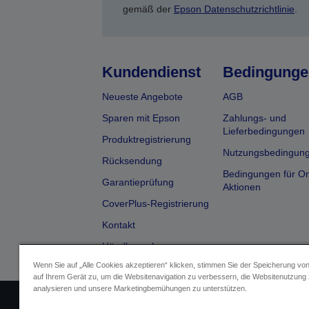
gemäß der
Epson Datenschutzrichtlinie
.
Kundendienst
Bedingunge
Neueste Angebote
AGB
Sparen mit Epson
Zahlungs- und
Lieferbedingungen
Produktregistrierung
Nutzungsbedingun
Rücksendung
Bedingungen für On
Garantieprüfung
Aktionen
CoverPlus-Registrierung
Kontakt
Händlersuche
Wenn Sie auf „Alle Cookies akzeptieren“ klicken, stimmen Sie der Speicherung vo
auf Ihrem Gerät zu, um die Websitenavigation zu verbessern, die Websitenutzung
analysieren und unsere Marketingbemühungen zu unterstützen.
Impressum
Identifizierung der G