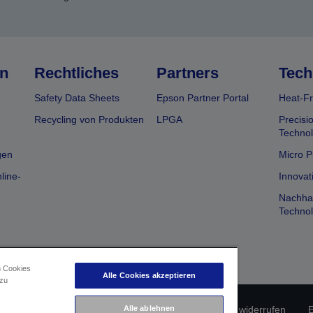
n
Rechtliches
Partners
Tech
Safety Data Sheets
Epson Partner Portal
Heat-Fr
Recycling von Produkten
LPGA
Precisi
Technol
gen
Micro P
line-
Innovat
Nachhal
Technol
n Cookies
Alle Cookies akzeptieren
 zu
erätekonformität
Datenschutzrichtlinie
Vertrag widerrufen
E
Alle ablehnen