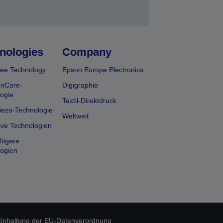
nologies
Company
ee Technology
Epson Europe Electronics
onCore-
Digigraphie
ogie
Textil-Direktdruck
iezo-Technologie
Weltweit
ive Technologien
tigere
ogien
inhaltung der EU-Datenverordnung