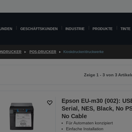
KUNDEN
GESCHÄFTSKUNDEN
INDUSTRIE
PRODUKTE
TINTE
ONDRUCKER
POS-DRUCKER
Kioskdrucker/druckwerke
Zeige 1 - 3 von 3 Artikel
r
chsten
ite
Epson EU-m30 (002): US
Serial, NES, Black, No P
No Cable
Für Automaten konzipiert
Einfache Installation