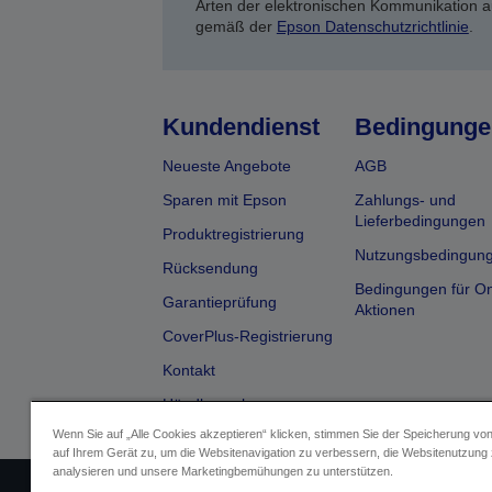
Arten der elektronischen Kommunikation a
gemäß der
Epson Datenschutzrichtlinie
.
Kundendienst
Bedingunge
Neueste Angebote
AGB
Sparen mit Epson
Zahlungs- und
Lieferbedingungen
Produktregistrierung
Nutzungsbedingun
Rücksendung
Bedingungen für On
Garantieprüfung
Aktionen
CoverPlus-Registrierung
Kontakt
Händlersuche
Wenn Sie auf „Alle Cookies akzeptieren“ klicken, stimmen Sie der Speicherung vo
auf Ihrem Gerät zu, um die Websitenavigation zu verbessern, die Websitenutzung
analysieren und unsere Marketingbemühungen zu unterstützen.