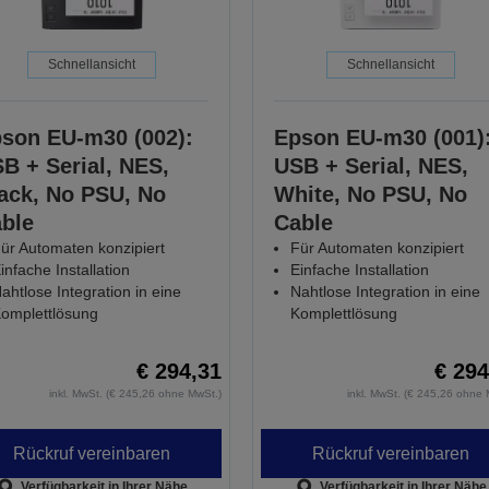
Schnellansicht
Schnellansicht
son EU-m30 (002):
Epson EU-m30 (001)
B + Serial, NES,
USB + Serial, NES,
ack, No PSU, No
White, No PSU, No
ble
Cable
ür Automaten konzipiert
Für Automaten konzipiert
infache Installation
Einfache Installation
ahtlose Integration in eine
Nahtlose Integration in eine
omplettlösung
Komplettlösung
€ 294,31
€ 294
inkl. MwSt. (€ 245,26 ohne MwSt.)
inkl. MwSt. (€ 245,26 ohne 
Rückruf vereinbaren
Rückruf vereinbaren
Verfügbarkeit in Ihrer Nähe
Verfügbarkeit in Ihrer Nähe