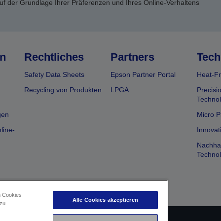
uf der Grundlage Ihrer Präferenzen und Ihres Online-Verhaltens
n
Rechtliches
Partners
Tech
Safety Data Sheets
Epson Partner Portal
Heat-Fr
Recycling von Produkten
LPGA
Precisi
Technol
gen
Micro P
line-
Innovat
Nachhal
Technol
n Cookies
Alle Cookies akzeptieren
 zu