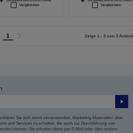
Vergleichen
Vergleichen
1
Zeige 1 - 3 von 3 Artikel
ur
Zur
orherigen
nächsten
eite
Seite
n
Send
erklären Sie sich damit einverstanden, Marketing-Materialien über
ons und Services zu erhalten, die auch zur Durchführung von
rden können. Sie erhalten diese per E-Mail oder über andere