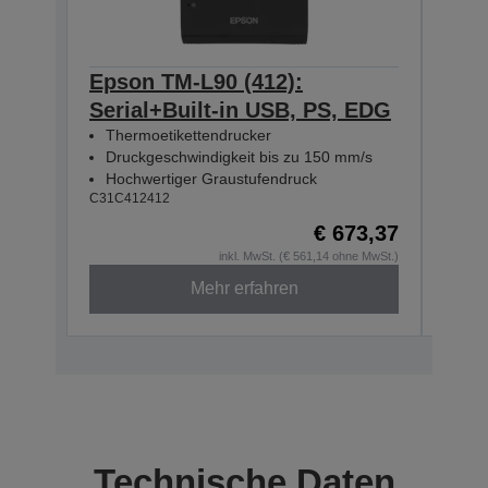
Epson TM-L90 (412):
Eps
Serial+Built-in USB, PS, EDG
Eth
Thermoetikettendrucker
The
Druckgeschwindigkeit bis zu 150 mm/s
Dru
Hochwertiger Graustufendruck
Hoc
C31C412412
C31C4
€ 673,37
inkl. MwSt. (€ 561,14 ohne MwSt.)
Mehr erfahren
Technische Daten