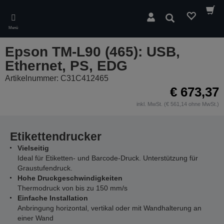
Skip
to
Suchen
main
Menü
content
Epson TM-L90 (465): USB,
Ethernet, PS, EDG
Artikelnummer: C31C412465
€ 673,37
inkl. MwSt. (€ 561,14 ohne MwSt.)
Etikettendrucker
Vielseitig
Ideal für Etiketten- und Barcode-Druck. Unterstützung für
Graustufendruck.
Hohe Druckgeschwindigkeiten
Thermodruck von bis zu 150 mm/s
Einfache Installation
Anbringung horizontal, vertikal oder mit Wandhalterung an
einer Wand