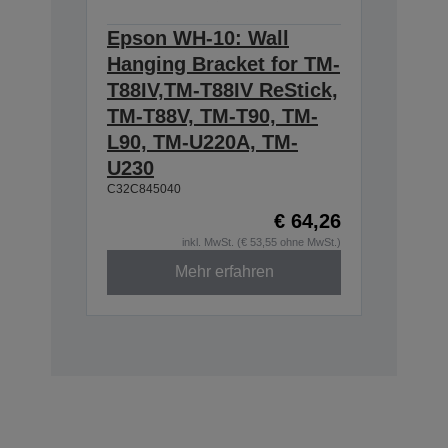
Epson WH-10: Wall
Hanging Bracket for TM-
T88IV,TM-T88IV ReStick,
TM-T88V, TM-T90, TM-
L90, TM-U220A, TM-
U230
C32C845040
€ 64,26
inkl. MwSt. (€ 53,55 ohne MwSt.)
Mehr erfahren