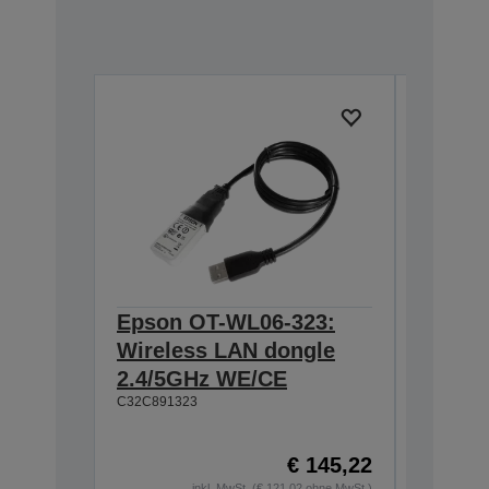
Epson OT-WL06-323:
Epson 
Wireless LAN dongle
Wall h
2.4/5GHz WE/CE
TM-m3
C32C891323
C32C8810
€ 145,22
inkl. MwSt. (€ 121,02 ohne MwSt.)