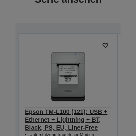
Epson TM-L100 (121): USB +
Eps
Ethernet + Lightning + BT,
Ethe
Black, PS, EU, Liner-Free
PS, 
Unterstützung trägerloser Medien
Unt