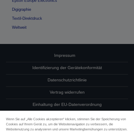
Epson Europe Electronics
Digigraphie
Textil-Direktdruck
Weltweit
Impressum
Identifizierung der Gerätekonformität
Datenschutzrichtlinie
Vertrag widerrufen
Einhaltung der EU-Datenverordnung
Fragen zum Datenschutz
Wenn Sie auf „Alle Cookies akzeptieren“ klicken, stimmen Sie der Speicherung von
Cookies auf Ihrem Gerät zu, um die Websitenavigation zu verbessern, die
Informationen zu Cookies
Websitenutzung zu analysieren und unsere Marketingbemühungen zu unterstützen.