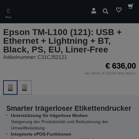
Skip
to
Suchen
main
Menü
content
Epson TM-L100 (121): USB +
Ethernet + Lightning + BT,
Black, PS, EU, Liner-Free
Artikelnummer: C31CJ52121
€ 636,00
inkl. MwSt. (€ 530,00 ohne MwSt.)
Smarter trägerloser Etikettendrucker
Unterstützung für trägerlose Medien
Steigerung der Produktivität und Reduzierung der
Umweltbelastung
Integrierte ePOS-Funktionen