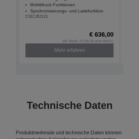
Mobildruck-Funktionen
Mob
Synchronisierungs- und Ladefunktion
Syn
C31CJ52121
C31CJ
€ 636,00
inkl. MwSt. (€ 530,00 ohne MwSt.)
Mehr erfahren
Technische Daten
Produktmerkmale und technische Daten können