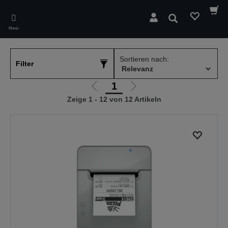
Skip
to
Suchen
main
Menü
content
Sortieren nach:
Filter
1
Zur
Zur
Zeige 1 - 12 von 12 Artikeln
vorherigen
nächsten
Seite
Seite